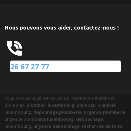
Nous pouvons vous aider, contactez-nous !
26 67 27 77
Vous pouvez nous retrouver sur internet en cherchant :
plombier
,
plombier luxembourg
,
plumber
,
plumber
luxembourg
,
depannage plomberie
,
urgence plomberie
,
urgence plomberie luxembourg
,
débouchage
luxembourg
,
urgence débouchage
,
recherche de fuite