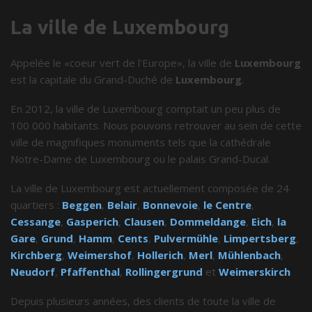
La ville de Luxembourg
Appelée le «coeur vert de l'Europe», la ville de
Luxembourg
est la capitale du Grand-Duché de
Luxembourg
.
En 2012, la ville de Luxembourg comptait un peu plus de
100 000 habitants. Nous pouvons retrouver au sein de cette
ville de magnifiques monuments tels que la cathédrale
Notre-Dame de Luxembourg ou le palais Grand-Ducal.
La ville de Luxembourg est actuellement composée de 24
quartiers :
Beggen
,
Belair
,
Bonnevoie
,
le Centre
,
Cessange
,
Gasperich
,
Clausen
,
Dommeldange
,
Eich
,
la
Gare
,
Grund
,
Hamm
,
Cents
,
Pulvermühle
,
Limpertsberg
,
Kirchberg
,
Weimershof
,
Hollerich
,
Merl
,
Mühlenbach
,
Neudorf
,
Pfaffenthal
,
Rollingergrund
et
Weimerskirch
Depuis plusieurs années, des clients de toute la ville de