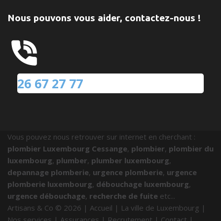
Nous pouvons vous aider, contactez-nous !
26 67 27 77
Vous pouvez nous retrouver sur internet en cherchant :
plombier Luxembourg Cessange
,
plombier
,
plombier du
luxembourg
,
plumber
,
plumber luxembourg
,
depannage plomberie
,
urgence plomberie
,
urgence
plomberie luxembourg
,
débouchage luxembourg
,
urgence débouchage
,
recherche de fuite
etc...
Artisans & Co ©
2026
|
Accueil
|
La ville de Luxembourg
|
Nos services
|
Assurances
|
Recrutement
|
Contact
|