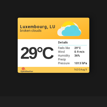
Luxembourg, LU
broken clouds
Details
29
°C
Feels like
29
°C
Wind
0.9 m/s
Humidity
36%
Precip
Pressure
1013 hPa
16:30 Aug 9