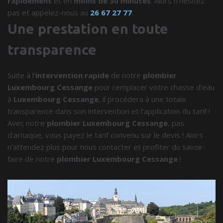
rapidement
et en
moins de 30 minutes
. Alors n'hésitez
pas et appelez-nous au
26 67 27 77
.
Une prestation en toute
transparence
Suite à l'
intervention rapide
de notre
plombier
Luxembourg Cessange
pour remplacer votre chasse d'eau
à
Luxembourg Cessange
, il procédera à une totale
transparence dans son intervention et l'application du tarif !
Avec notre
plombier Luxembourg Cessange
, pas
d'arnaque, vous payez le tarif convenu sur le devis ! Alors
n'attendez plus pour nous contacter et profiter du savoir-
faire de notre
plombier Luxembourg Cessange
!