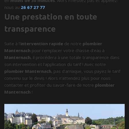
en
moins de 30 minutes
. Alors n'hésitez pas et appelez-
nous au
26 67 27 77
.
Une prestation en toute
transparence
Suite à l'
intervention rapide
de notre
plombier
Manternach
pour remplacer votre chasse d'eau à
Manternach
, il procédera à une totale transparence dans
son intervention et l'application du tarif ! Avec notre
plombier Manternach
, pas d'arnaque, vous payez le tarif
convenu sur le devis ! Alors n'attendez plus pour nous
contacter et profiter du savoir-faire de notre
plombier
Manternach
!