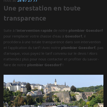
nous au
26 67 27 77
.
Une prestation en toute
transparence
Suite à l'
intervention rapide
de notre
plombier Goesdorf
pour remplacer votre chasse d'eau à
Goesdorf
, il
procédera à une totale transparence dans son intervention
et l'application du tarif ! Avec notre
plombier Goesdorf
, pas
d'arnaque, vous payez le tarif convenu sur le devis ! Alors
n'attendez plus pour nous contacter et profiter du savoir-
faire de notre
plombier Goesdorf
!