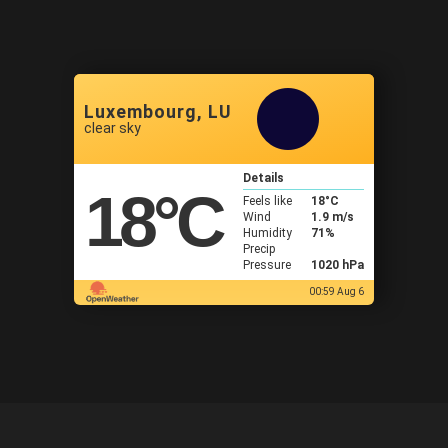
Luxembourg, LU
clear sky
Details
18
°C
Feels like
18
°C
Wind
1.9 m/s
Humidity
71%
Precip
Pressure
1020 hPa
00:59 Aug 6