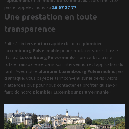
rapidement
et en
moins de 30 minutes
. Alors n'hésitez
pas et appelez-nous au
26 67 27 77
.
Une prestation en toute
transparence
Suite à l'
intervention rapide
de notre
plombier
Luxembourg Pulvermuhle
pour remplacer votre chasse
d'eau à
Luxembourg Pulvermuhle
, il procédera à une
totale transparence dans son intervention et l'application du
tarif ! Avec notre
plombier Luxembourg Pulvermuhle
, pas
d'arnaque, vous payez le tarif convenu sur le devis ! Alors
n'attendez plus pour nous contacter et profiter du savoir-
faire de notre
plombier Luxembourg Pulvermuhle
!