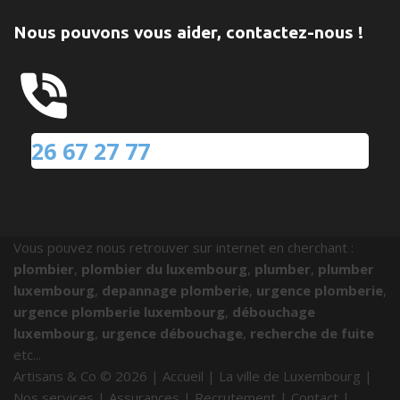
Nous pouvons vous aider, contactez-nous !
26 67 27 77
Vous pouvez nous retrouver sur internet en cherchant :
plombier
,
plombier du luxembourg
,
plumber
,
plumber
luxembourg
,
depannage plomberie
,
urgence plomberie
,
urgence plomberie luxembourg
,
débouchage
luxembourg
,
urgence débouchage
,
recherche de fuite
etc...
Artisans & Co ©
2026
|
Accueil
|
La ville de Luxembourg
|
Nos services
|
Assurances
|
Recrutement
|
Contact
|