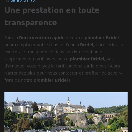
au
26 67 27 77
.
Une prestation en toute
transparence
Suite à l'
intervention rapide
de notre
plombier Bridel
pour remplacer votre chasse d'eau à
Bridel
, il procédera à
une totale transparence dans son intervention et
l'application du tarif ! Avec notre
plombier Bridel
, pas
d'arnaque, vous payez le tarif convenu sur le devis ! Alors
n'attendez plus pour nous contacter et profiter du savoir-
faire de notre
plombier Bridel
!