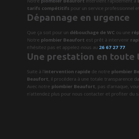
Notre
plombier Beaufort
intervient rapidement à
tarifs compétitifs
pour un service professionnel et
Dépannage en urgence
Que ça soit pour un
débouchage de WC
ou une
rép
Notre
plombier Beaufort
est prêt à intervenir
rap
n'hésitez pas et appelez-nous au
26 67 27 77
.
Une prestation en toute
Suite à l'
intervention rapide
de notre
plombier B
Beaufort
, il procédera à une totale transparence dan
Avec notre
plombier Beaufort
, pas d'arnaque, vous
n'attendez plus pour nous contacter et profiter du s