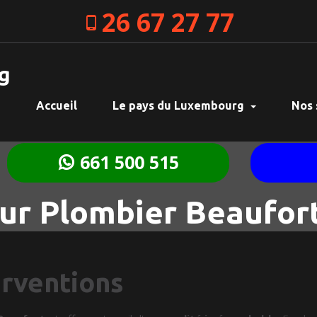
26 67 27 77
g
Accueil
Le pays du Luxembourg
Nos 
661 500 515
r Plombier Beaufor
erventions