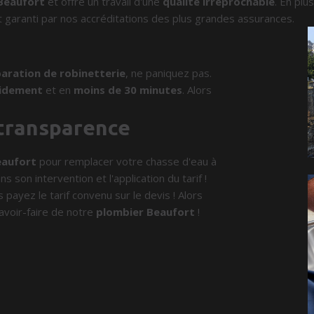
Beaufort
et offre un travail d'une
qualité irréprochable
. En plu
 garanti par nos accréditations des plus grandes assurances.
aration de robinetterie
, ne paniquez pas.
idement
et en
moins de 30 minutes
. Alors
 transparence
eaufort
pour remplacer votre chasse d'eau à
s son intervention et l'application du tarif !
 payez le tarif convenu sur le devis ! Alors
avoir-faire de notre
plombier Beaufort
!