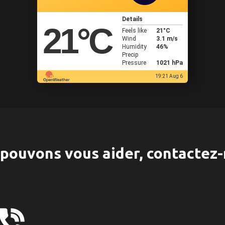
Details
21
°C
Feels like
21
°C
Wind
3.1 m/s
Humidity
46%
Precip
Pressure
1021 hPa
19:21 Aug 6
pouvons vous aider, contactez-