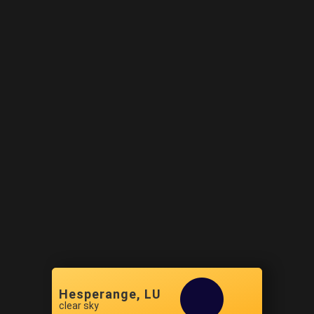
Hesperange, LU
clear sky