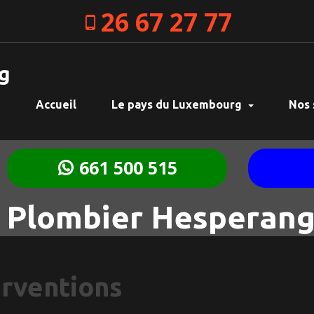
26 67 27 77
g
Accueil
Le pays du Luxembourg
Nos 
661 500 515
 Plombier Hesperan
erventions