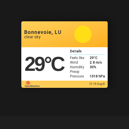
Bonnevoie, LU
clear sky
Details
29
°C
Feels like
29
°C
Wind
2.8 m/s
Humidity
30%
Precip
Pressure
1018 hPa
13:19 Aug 8