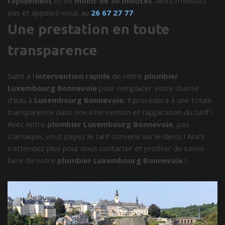
rapidement
et en
moins de 30 minutes
. Alors n'hésitez
pas et appelez-nous au
26 67 27 77
.
Une prestation en toute
transparence
Suite à l'
intervention rapide
de notre
plombier
Luxembourg Bonnevoie
pour remplacer votre chasse
d'eau à
Luxembourg Bonnevoie
, il procédera à une totale
transparence dans son intervention et l'application du tarif !
Avec notre
plombier Luxembourg Bonnevoie
, pas
d'arnaque, vous payez le tarif convenu sur le devis ! Alors
n'attendez plus pour nous contacter et profiter du savoir-
faire de notre
plombier Luxembourg Bonnevoie
!