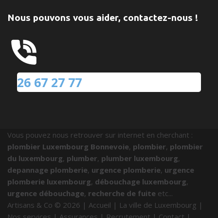
Nous pouvons vous aider, contactez-nous !
26 67 27 77
Vous pouvez nous retrouver sur internet en cherchant :
plombier Luxembourg Bonnevoie
,
plombier
,
plombier
du luxembourg
,
plumber
,
plumber luxembourg
,
depannage plomberie
,
urgence plomberie
,
urgence
plomberie luxembourg
,
débouchage luxembourg
,
urgence débouchage
,
recherche de fuite
etc...
Artisans & Co ©
2026
|
Accueil
|
La ville de Luxembourg
|
Nos services
|
Assurances
|
Recrutement
|
Contact
|