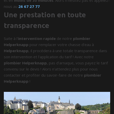
et en
moins de 30 minutes
. Alors n'hésitez pas et appelez-
nous au
26 67 27 77
.
Une prestation en toute
transparence
Suite à l'
intervention rapide
de notre
plombier
Helperknapp
pour remplacer votre chasse d'eau à
Helperknapp
, il procédera à une totale transparence dans
son intervention et l'application du tarif ! Avec notre
plombier Helperknapp
, pas d'arnaque, vous payez le tarif
convenu sur le devis ! Alors n'attendez plus pour nous
contacter et profiter du savoir-faire de notre
plombier
Helperknapp
!