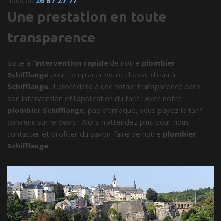
nous au
26 67 27 77
.
Une prestation en toute
transparence
Suite à l'
intervention rapide
de notre
plombier
Schifflange
pour remplacer votre chasse d'eau à
Schifflange
, il procédera à une totale transparence dans
son intervention et l'application du tarif ! Avec notre
plombier Schifflange
, pas d'arnaque, vous payez le tarif
convenu sur le devis ! Alors n'attendez plus pour nous
contacter et profiter du savoir-faire de notre
plombier
Schifflange
!