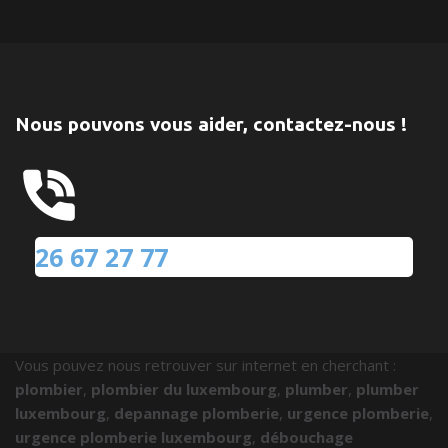
Nous pouvons vous aider, contactez-nous !
26 67 27 77
Vous pouvez nous retrouver sur internet en cherchant :
plombier
,
plombier du luxembourg
,
plumber
,
plumber
luxembourg
,
depannage plomberie
,
urgence plomberie
,
urgence plomberie luxembourg
,
débouchage