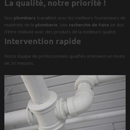
La qualité, notre priorité !
Nos
plombiers
travaillent avec les meilleurs fournisseurs de
matériels de la
plomberie
. Une
recherche de fuite
se doit
d'être réalisée avec des produits de la meilleure qualité.
Intervention rapide
Notre équipe de professionnels qualifiés intervient en moins
de 30 minutes.