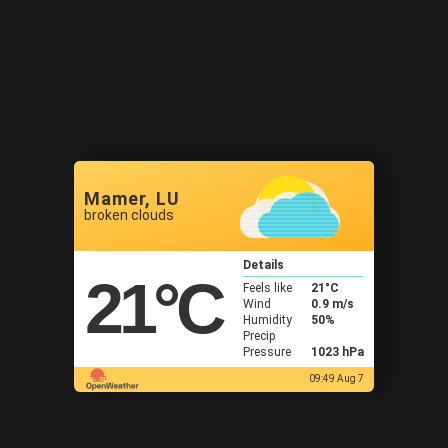
Mamer, LU
broken clouds
Details
21
°C
Feels like
21
°C
Wind
0.9 m/s
Humidity
50%
Precip
Pressure
1023 hPa
09:49 Aug 7