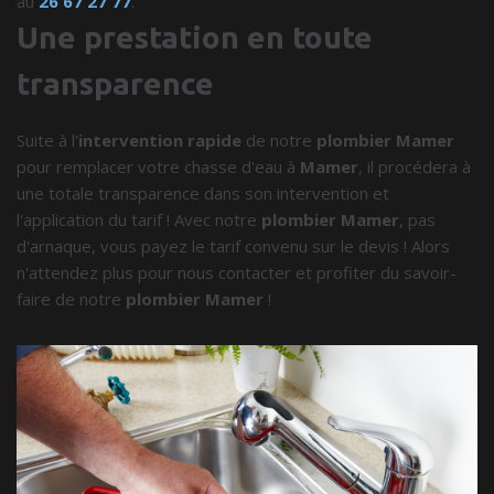
au
26 67 27 77
.
Une prestation en toute
transparence
Suite à l'
intervention rapide
de notre
plombier Mamer
pour remplacer votre chasse d'eau à
Mamer
, il procédera à
une totale transparence dans son intervention et
l'application du tarif ! Avec notre
plombier Mamer
, pas
d'arnaque, vous payez le tarif convenu sur le devis ! Alors
n'attendez plus pour nous contacter et profiter du savoir-
faire de notre
plombier Mamer
!