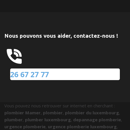
Nous pouvons vous aider, contactez-nous !
26 67 27 77
Vous pouvez nous retrouver sur internet en cherchant :
plombier Mamer
,
plombier
,
plombier du luxembourg
,
plumber
,
plumber luxembourg
,
depannage plomberie
,
urgence plomberie
,
urgence plomberie luxembourg
,