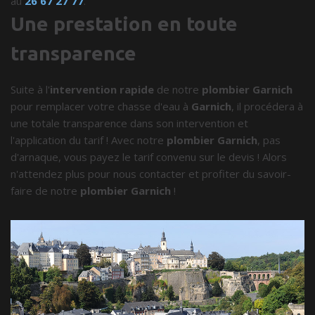
au
26 67 27 77
.
Une prestation en toute
transparence
Suite à l'
intervention rapide
de notre
plombier Garnich
pour remplacer votre chasse d'eau à
Garnich
, il procédera à
une totale transparence dans son intervention et
l'application du tarif ! Avec notre
plombier Garnich
, pas
d'arnaque, vous payez le tarif convenu sur le devis ! Alors
n'attendez plus pour nous contacter et profiter du savoir-
faire de notre
plombier Garnich
!