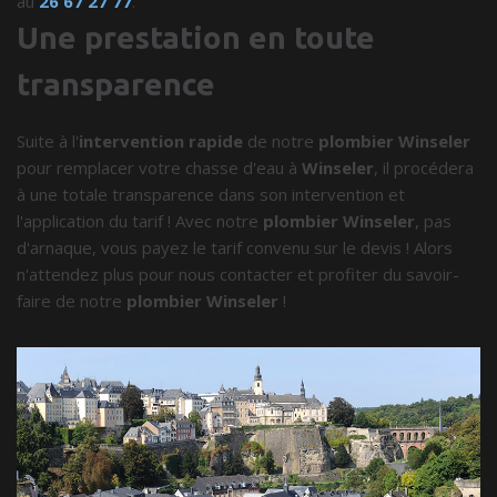
au
26 67 27 77
.
Une prestation en toute
transparence
Suite à l'
intervention rapide
de notre
plombier Winseler
pour remplacer votre chasse d'eau à
Winseler
, il procédera
à une totale transparence dans son intervention et
l'application du tarif ! Avec notre
plombier Winseler
, pas
d'arnaque, vous payez le tarif convenu sur le devis ! Alors
n'attendez plus pour nous contacter et profiter du savoir-
faire de notre
plombier Winseler
!