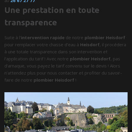
au
26 67 27 77
.
Une prestation en toute
transparence
Suite à l'
intervention rapide
de notre
plombier Heisdorf
pour remplacer votre chasse d'eau à
Heisdorf
, il procédera
à une totale transparence dans son intervention et
l'application du tarif ! Avec notre
plombier Heisdorf
, pas
d'arnaque, vous payez le tarif convenu sur le devis ! Alors
n'attendez plus pour nous contacter et profiter du savoir-
faire de notre
plombier Heisdorf
!