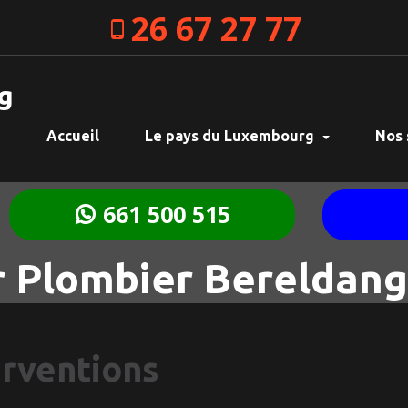
26 67 27 77
g
Accueil
Le pays du Luxembourg
Nos 
661 500 515
 Plombier Bereldan
erventions