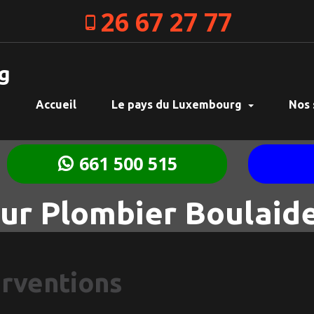
26 67 27 77
g
Accueil
Le pays du Luxembourg
Nos 
661 500 515
r Plombier Boulaid
erventions