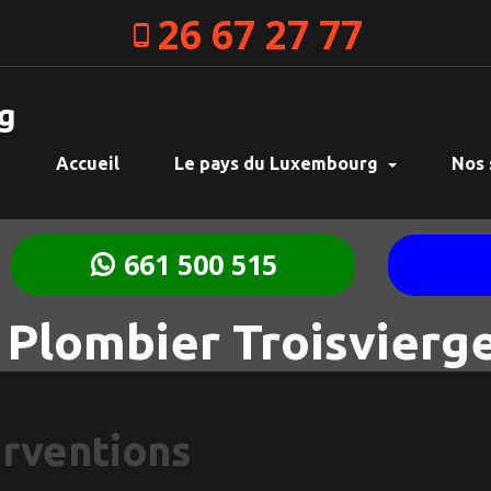
26 67 27 77
g
Accueil
Le pays du Luxembourg
Nos 
661 500 515
Plombier Troisvierg
erventions