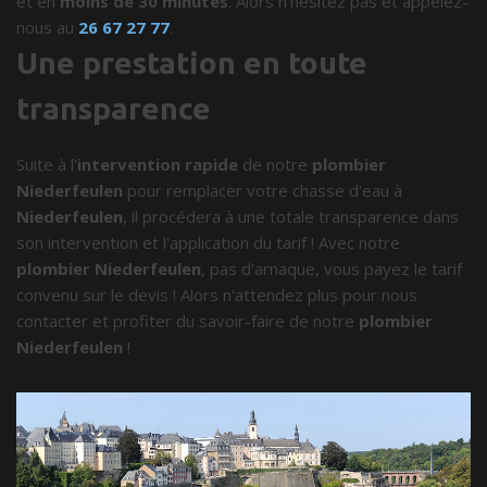
et en
moins de 30 minutes
. Alors n'hésitez pas et appelez-
nous au
26 67 27 77
.
Une prestation en toute
transparence
Suite à l'
intervention rapide
de notre
plombier
Niederfeulen
pour remplacer votre chasse d'eau à
Niederfeulen
, il procédera à une totale transparence dans
son intervention et l'application du tarif ! Avec notre
plombier Niederfeulen
, pas d'arnaque, vous payez le tarif
convenu sur le devis ! Alors n'attendez plus pour nous
contacter et profiter du savoir-faire de notre
plombier
Niederfeulen
!