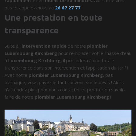
rapidement
et en
moins de 30 minutes
. Alors n'hésitez
pas et appelez-nous au
26 67 27 77
.
Une prestation en toute
transparence
Suite à l'
intervention rapide
de notre
plombier
Luxembourg Kirchberg
pour remplacer votre chasse d'eau
à
Luxembourg Kirchberg
, il procédera à une totale
transparence dans son intervention et l'application du tarif !
Avec notre
plombier Luxembourg Kirchberg
, pas
d'arnaque, vous payez le tarif convenu sur le devis ! Alors
n'attendez plus pour nous contacter et profiter du savoir-
faire de notre
plombier Luxembourg Kirchberg
!