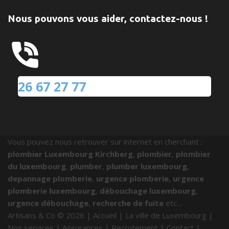
Nous pouvons vous aider, contactez-nous !
26 67 27 77
Vous pouvez nous retrouver sur internet en cherchant :
plombier Luxembourg Kirchberg
,
plombier
,
plombier
du luxembourg
,
plumber
,
plumber luxembourg
,
depannage plomberie
,
urgence plomberie
,
urgence
plomberie luxembourg
,
débouchage luxembourg
,
urgence débouchage
,
recherche de fuite
etc...
Artisans & Co ©
2026
|
Accueil
|
La ville de Luxembourg
|
Nos services
|
Assurances
|
Recrutement
|
Contact
|