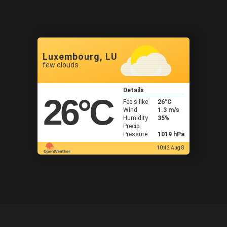
Luxembourg, LU
few clouds
Details
26
°C
Feels like
26
°C
Wind
1.3 m/s
Humidity
35%
Precip
Pressure
1019 hPa
10:42 Aug 8