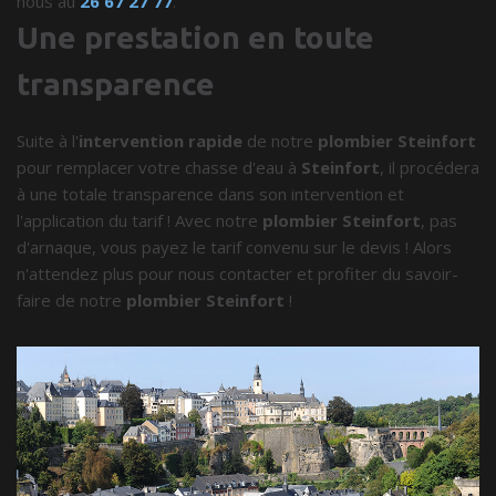
nous au
26 67 27 77
.
Une prestation en toute
transparence
Suite à l'
intervention rapide
de notre
plombier Steinfort
pour remplacer votre chasse d'eau à
Steinfort
, il procédera
à une totale transparence dans son intervention et
l'application du tarif ! Avec notre
plombier Steinfort
, pas
d'arnaque, vous payez le tarif convenu sur le devis ! Alors
n'attendez plus pour nous contacter et profiter du savoir-
faire de notre
plombier Steinfort
!