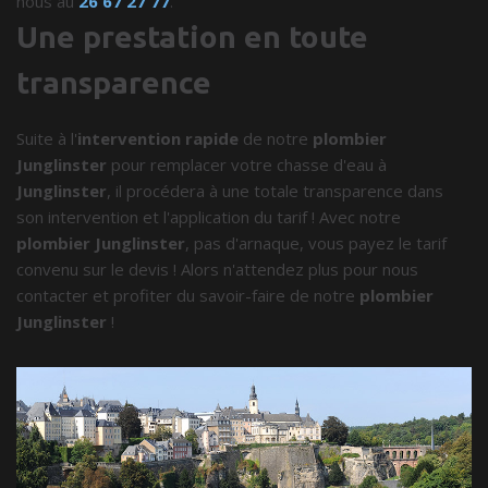
nous au
26 67 27 77
.
Une prestation en toute
transparence
Suite à l'
intervention rapide
de notre
plombier
Junglinster
pour remplacer votre chasse d'eau à
Junglinster
, il procédera à une totale transparence dans
son intervention et l'application du tarif ! Avec notre
plombier Junglinster
, pas d'arnaque, vous payez le tarif
convenu sur le devis ! Alors n'attendez plus pour nous
contacter et profiter du savoir-faire de notre
plombier
Junglinster
!